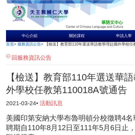
中心介紹
關於課程
申請入學
首頁
>
服務資訊公告
>
【檢送】教育部110年選送華語教學理赴國外學校任教第
回服務資訊公告
【檢送】教育部110年選送華
外學校任教第110018A號通告
2021-03-24•
活動訊息
美國印第安納大學布魯明頓分校徵聘4名
聘期自110年8月12日至111年5月6日止