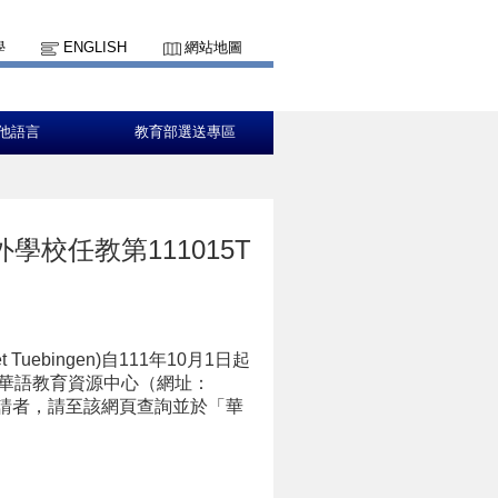
學
ENGLISH
網站地圖
他語言
教育部選送專區
校任教第111015T
aet Tuebingen)自111年10月1日起
灣華語教育資源中心（網址：
ew/582）有意申請者，請至該網頁查詢並於「華