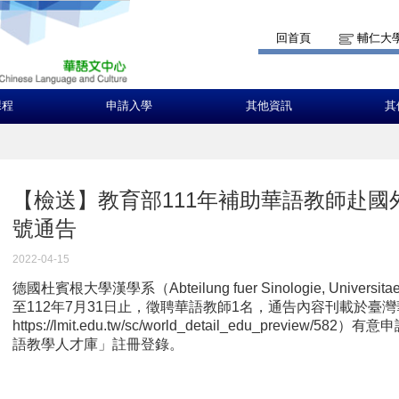
回首頁
輔仁大
課程
申請入學
其他資訊
其
【檢送】教育部111年補助華語教師赴國外學
號通告
2022-04-15
德國杜賓根大學漢學系（Abteilung fuer Sinologie, Universit
至112年7月31日止，徵聘華語教師1名，通告內容刊載於臺
https://lmit.edu.tw/sc/world_detail_edu_previ
語教學人才庫」註冊登錄。