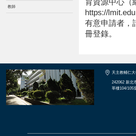
育資源中心（
教師
https://lmit.e
有意申請者，
冊登錄。
天主教輔仁大
242062 
莘樓104/105