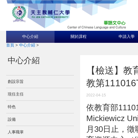
中心介紹
關於課程
申請入學
首頁
>
中心介紹
>
中心介紹
【檢送】教
教第11101
創設宗旨
現任主任
2022-04-15
依教育部111
特色
Mickiewicz 
設備
月30日止，
人事職掌