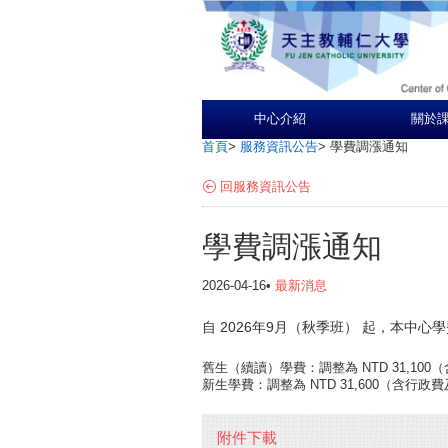
中心介紹
關於
首頁
>
服務資訊公告
>
學費調漲通知
回服務資訊公告
學費調漲通知
2026-04-16•
最新消息
自
2026年9月（秋季班）
起，本中心學
舊生（續讀）學費
：調整為
NTD 31,100
（
新生學費
：調整為
NTD 31,600
（含行政費
附件下載