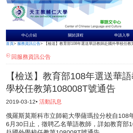
中心介紹
關於課程
申請入學
首頁
>
服務資訊公告
>
【檢送】教育部108年選送華語教師赴國外學校任教第1
回服務資訊公告
【檢送】教育部108年選送華
學校任教第108008T號通告
2019-03-12•
活動訊息
俄羅斯莫斯科市立師範大學薩瑪拉分校自108年
6月30日止，徵聘乙名華語教師，詳如教育部1
赴國外學校任教第108008T號通告。