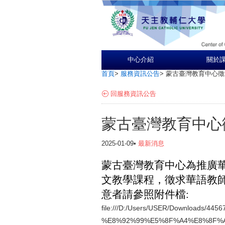
中心介紹
關於
首頁
>
服務資訊公告
>
蒙古臺灣教育中心徵
回服務資訊公告
蒙古臺灣教育中心
2025-01-09•
最新消息
蒙古臺灣教育中心為推廣華
文教學課程，徵求華語教師
意者請參照附件檔:
file:///D:/Users/USER/Downloads/445
%E8%92%99%E5%8F%A4%E8%8F%