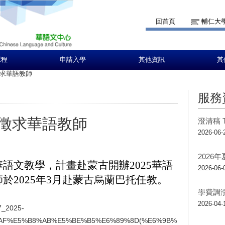
回首頁
輔仁大
課程
申請入學
其他資訊
其
求華語教師
服務
徵求華語教師
澄清稿 T
2026-06-
2026
語文教學，計畫赴蒙古開辦2025華語
2026-06-
於2025年3月赴蒙古烏蘭巴托任教。
學費調
2026-04-
67_2025-
AF%E5%B8%AB%E5%BE%B5%E6%89%8D(%E6%9B%