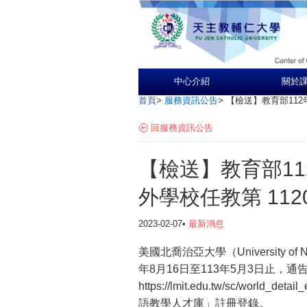
中心介紹
關於
首頁
>
服務資訊公告
>
【檢送】教育部112
回服務資訊公告
【檢送】教育部1
外學校任教第 112
2023-02-07•
最新消息
美國北喬治亞大學（University of
年8月16日至113年5月3日止
https://lmit.edu.tw/sc/wo
語教學人才庫」註冊登錄。