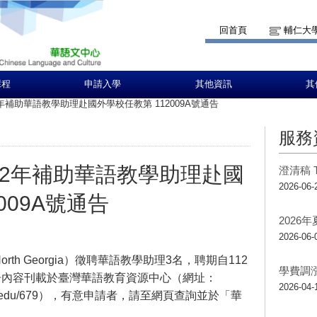
回首頁
輔仁大
課程
申請入學
其他資訊
其
年補助華語教學助理赴國外學校任教第 112009A號通告
服務
12年補助華語教學助理赴國
澄清稿 T
2026-06-
009A號通告
2026
2026-06-
 North Georgia）徵聘華語教學助理3名，聘期自112
學費調
，通告內容刊載於臺灣華語教育資源中心（網址：
2026-04-
rld_detail_edu/679），有意申請者，請至網頁查詢並於「華