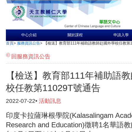
中心介紹
關於課程
申請入學
首頁
>
服務資訊公告
>
【檢送】教育部111年補助語教師赴國外學校任教第11
回服務資訊公告
【檢送】教育部111年補助語
校任教第11029T號通告
2022-07-22•
活動訊息
印度卡拉薩琳根學院(Kalasalingam Acade
Research and Education)徵聘1名