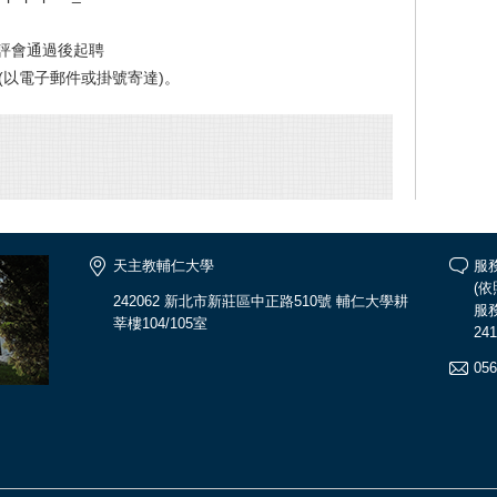
教評會通過後起聘
止(以電子郵件或掛號寄達)。
天主教輔仁大學
服
(
242062 新北市新莊區中正路510號 輔仁大學耕
服務
莘樓104/105室
241
056