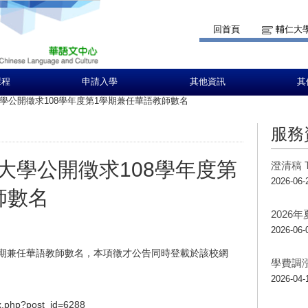
回首頁
輔仁大
課程
申請入學
其他資訊
其
學公開徵求108學年度第1學期兼任華語教師數名
服務
大學公開徵求108學年度第
澄清稿 T
2026-06-
師數名
2026
2026-06-
學期兼任華語教師數名，本項徵才公告同時登載於該校網
學費調
2026-04-
dex.php?post_id=6288