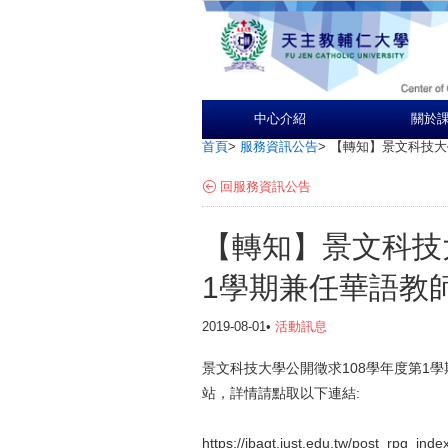
中心介紹
關於
首頁
>
服務資訊公告
>
【轉知】景文科技大
回服務資訊公告
【轉知】景文科技
1學期兼任華語教
2019-08-01•
活動訊息
景文科技大學公開徵求108學年度第1
站，詳情請點取以下連結:
https://jbagt.just.edu.tw/post_rpg_in