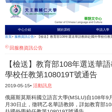
中心介紹
關於課程
申請入學
首頁
>
服務資訊公告
>
【檢送】教育部108年選送華語教師赴國外學校任教第1
回服務資訊公告
【檢送】教育部108年選送華
學校任教第108019T號通告
2019-05-15•
活動訊息
俄羅斯莫斯科國立語言大學(MSLU)自108年9月
月30日止，徵聘乙名華語教師，詳如教育部1
赴國外學校任教第108019T號通告。